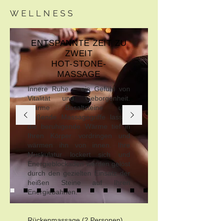
WELLNESS
ENTSPANNTE ZEIT ZU
ZWEIT
HOT-STONE-
MASSAGE
Innere Ruhe – ein Gefühl von
Vitalität und Geborgenheit.
Warme Basaltsteine und
fließende Massagegriffe lassen
die beruhigende Wärme tief in
Ihren Körper vordringen und
wärmen ihn von innen. Ihre
Muskulatur lockert sich und
Energieblockaden werden gelöst
durch den gezielten Einsatz der
heißen Steine auf Ihren
Energiebahnen.
Rückenmassage (2 Personen)