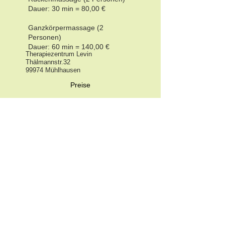
Dauer: 30 min = 80,00 €
Ganzkörpermassage (2
Personen)
Dauer: 60 min = 140,00 €
Therapiezentrum Levin
Thälmannstr.32
99974 Mühlhausen
Preise
Öffnungszeiten
Kursplan
Datenschutz
Impressum
Kontakt