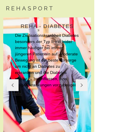
REHASPORT
REHA - DIABETES
Die Zivilisationskrankheit Diabetes
besonders der Typ II tritt leider
immer häufiger bei immer
jüngeren Patienten auf. Moderate
Bewegung ist die beste Vorsorge
um nicht an Diabetes zu
erkranken und die Diabetes
positiv zu beeinflussen, bzw.
Folgeerkrankungen vorzubeugen.
mehr