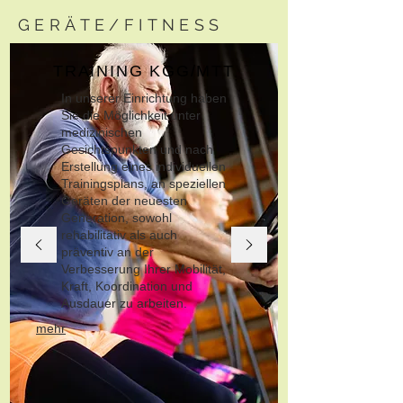
GERÄTE/FITNESS
TRAINING KGG/MTT
In unserer Einrichtung haben
Sie die Möglichkeit unter
medizinischen
Gesichtspunkten und nach
Erstellung eines individuellen
Trainingsplans, an speziellen
Geräten der neuesten
Generation, sowohl
rehabilitativ als auch
präventiv an der
Verbesserung Ihrer Mobilität,
Kraft, Koordination und
Ausdauer zu arbeiten.
mehr