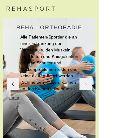
REHASPORT
REHA - ORTHOPÄDIE
Alle Patienten/Sportler die an
einer Erkrankung der
Wirbelsäule, den Muskeln,
den Hüften und Kniegelenken
oder an Schulter und
Nackenproblemen leiden und
keine akuten Beschwerden
(Schmerzen) haben, können
an den Kursen teilnehmen.
mehr