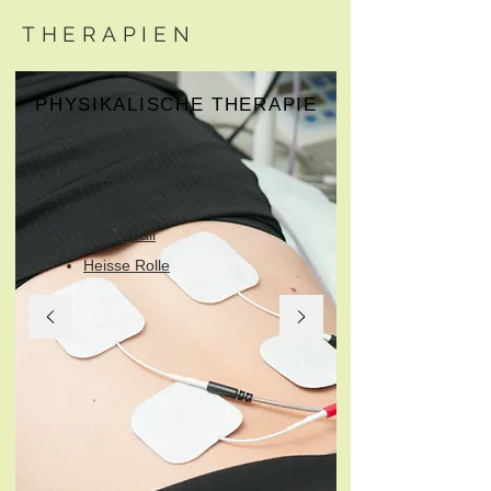
THERAPIEN
PHYSIKALISCHE THERAPIE
CMD Therapie
Elektrotherapie
Kryotherapie
Ultraschall
Heisse Rolle